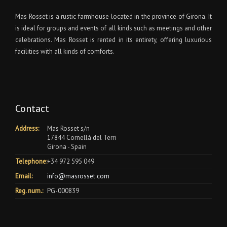
Mas Rosset is a rustic farmhouse located in the province of Girona. It
is ideal for groups and events of all kinds such as meetings and other
celebrations. Mas Rosset is rented in its entirety, offering luxurious
facilities with all kinds of comforts.
Contact
Address:
Mas Rosset s/n
17844 Cornellà del Terri
Girona - Spain
Telephone:
+34 972 595 049
Email:
info@masrosset.com
Reg. num.:
PG-000839