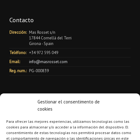
Contacto
Dirección:
Mas Rosset s/n
17844 Cornellà del Terri
Girona - Spain
Teléfono:
+34 972 595 049
Email:
info@masrosset.com
Reg. num.:
PG-000839
Gestionar el consentimento de
cookies
Para ofrecer las mejores experiencias, utilizamos tecnologías como las
cookies para almacenar y/o acceder a la información del dispositivo. El
consentimiento de estas tecnologías nos permitirá procesar datos como
el comportamiento de navegación o las identificaciones únicas en este