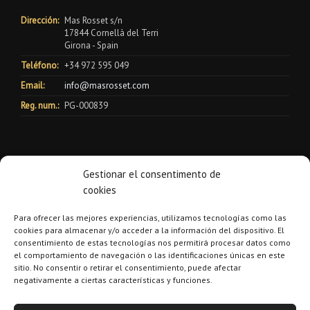
Dirección:
Mas Rosset s/n
17844 Cornellà del Terri
Girona - Spain
Teléfono:
+34 972 595 049
Email:
info@masrosset.com
Reg. num.:
PG-000839
Gestionar el consentimento de
cookies
Para ofrecer las mejores experiencias, utilizamos tecnologías como las
cookies para almacenar y/o acceder a la información del dispositivo. El
consentimiento de estas tecnologías nos permitirá procesar datos como
el comportamiento de navegación o las identificaciones únicas en este
sitio. No consentir o retirar el consentimiento, puede afectar
negativamente a ciertas características y funciones.