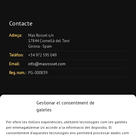
Contacte
Adreça:
Mas Rosset s/n
17844 Cornellà del Terri
Girona - Spain
Telèfon:
+34 972 595 049
Email:
info@masrosset.com
Reg. num.:
PG-000839
Gestionar el consentiment de
galetes
Per oferir les millors experiències, utilitzem tecnologies com les galetes
per emmagatzemar i/o accedir a la informació del dispositiu. El
consentiment d'aquestes tecnologies ens permetrà processar dades com